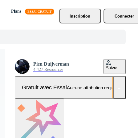
Plans
Inscription
Connecter
Pien Duijverman
Suivre
4 427 Ressources
Gratuit avec Essai
Aucune attribution requise