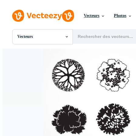
Vecteurs
Photos
Vecteurs
Toutes Images
Photos
PNGs
PSDs
SVGs
Modèles
Vecteurs
Vidéos
Motion graphics
Images Éditoriales
Événements Éditoriaux