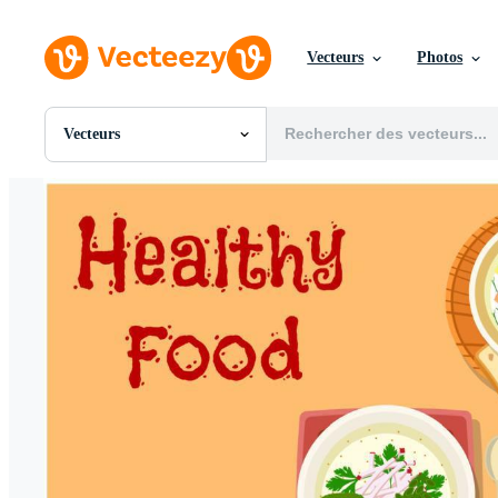
Vecteurs
Photos
Vecteurs
Toutes Images
Photos
PNGs
PSDs
SVGs
Modèles
Vecteurs
Vidéos
Motion graphics
Images Éditoriales
Événements Éditoriaux