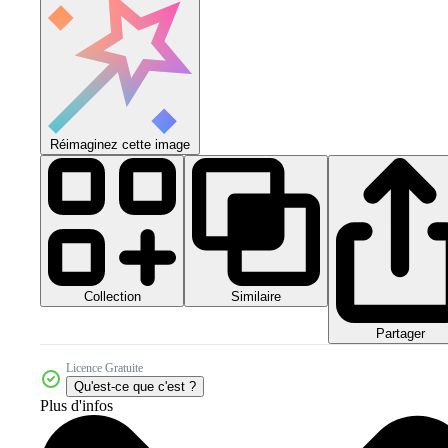
Réimaginez cette image
Collection
Similaire
Partager
Licence Gratuite
Qu'est-ce que c'est ?
Plus d'infos