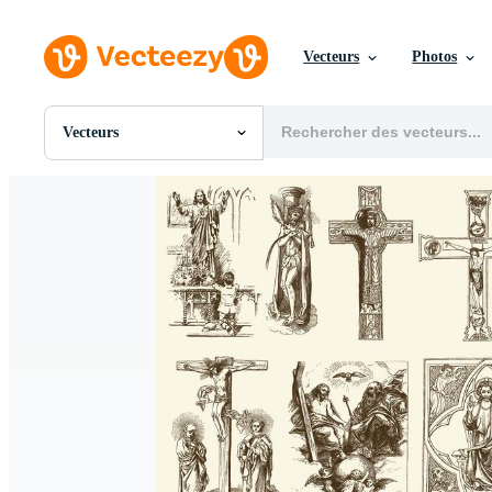
Vecteurs
Photos
Vecteurs
Toutes Images
Photos
PNGs
PSDs
SVGs
Modèles
Vecteurs
Vidéos
Motion graphics
Images Éditoriales
Événements Éditoriaux