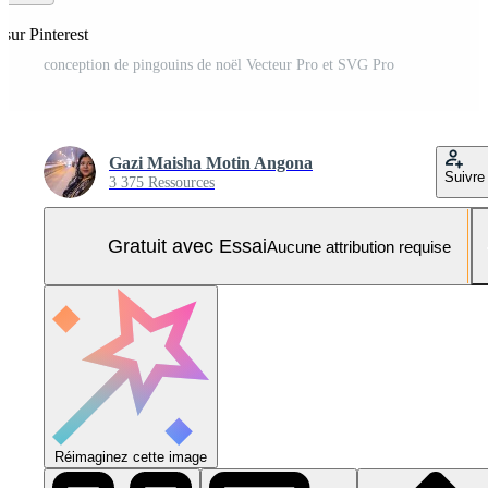
 sur Pinterest
conception de pingouins de noël Vecteur Pro et SVG Pro
Gazi Maisha Motin Angona
Suivre
3 375 Ressources
Gratuit avec Essai
Aucune attribution requise
Réimaginez cette image