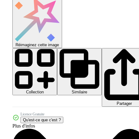
Réimaginez cette image
Collection
Similaire
Partager
Licence Gratuite
Qu'est-ce que c'est ?
Plus d'infos