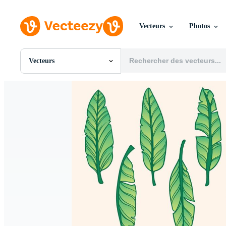
Vecteurs
Photos
Vecteurs
Toutes Images
Photos
PNGs
PSDs
SVGs
Modèles
Vecteurs
Vidéos
Motion graphics
Images Éditoriales
Événements Éditoriaux