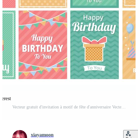
terest
Vecteur gratuit d'invitation à motif de fête d'anniversaire Vecteur Pro et SVG Pro
xiayamoon