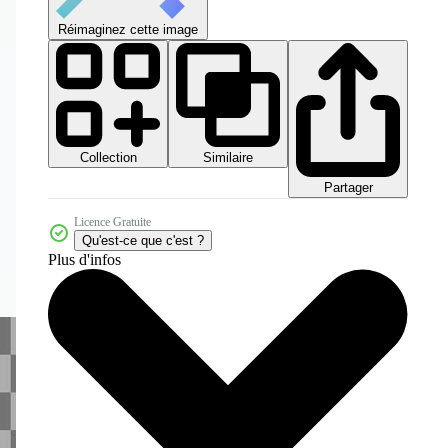
Réimaginez cette image
Collection
Similaire
Partager
Licence Gratuite
Qu'est-ce que c'est ?
Plus d'infos