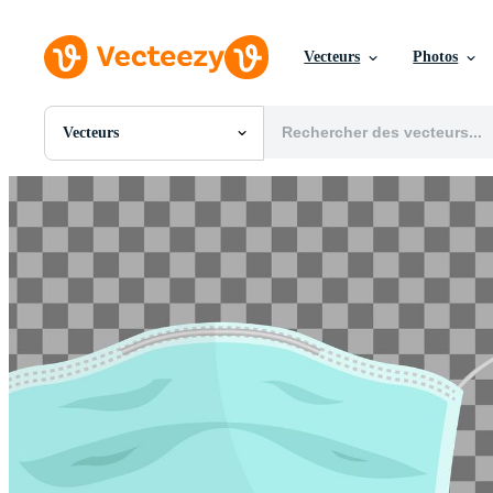
Vecteurs
Photos
Vecteurs
Toutes Images
Photos
PNGs
PSDs
SVGs
Modèles
Vecteurs
Vidéos
Motion graphics
Images Éditoriales
Événements Éditoriaux