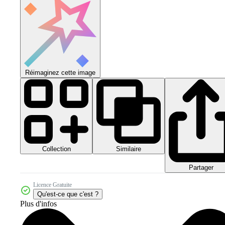
Réimaginez cette image
Collection
Similaire
Partager
Licence Gratuite
Qu'est-ce que c'est ?
Plus d'infos