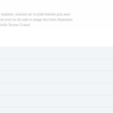
 malsains. souriant sur le poids homme gras assis
près avoir bu du soda et mangé des frites illustration
rielle Vecteur Gratuit