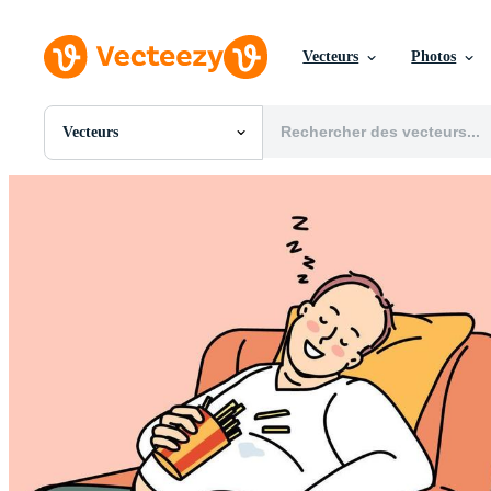
Vecteurs
Photos
Vecteurs
Toutes Images
Photos
PNGs
PSDs
SVGs
Modèles
Vecteurs
Vidéos
Motion graphics
Images Éditoriales
Événements Éditoriaux