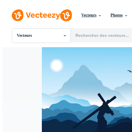
Vecteurs
Photos
Vecteurs
Toutes Images
Photos
PNGs
PSDs
SVGs
Modèles
Vecteurs
Vidéos
Motion graphics
Images Éditoriales
Événements Éditoriaux