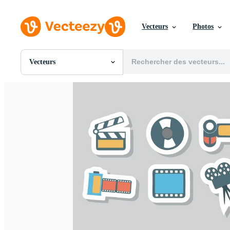
Vecteurs
Photos
Vecteurs
Toutes Images
Photos
PNGs
PSDs
SVGs
Modèles
Vecteurs
Vidéos
Motion graphics
Images Éditoriales
Événements Éditoriaux