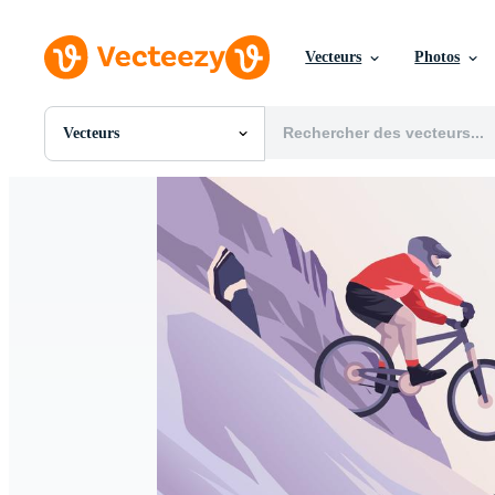
Vecteurs
Photos
Vecteurs
Toutes Images
Photos
PNGs
PSDs
SVGs
Modèles
Vecteurs
Vidéos
Motion graphics
Images Éditoriales
Événements Éditoriaux