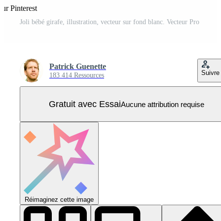
sur Pinterest
Joli bébé girafe, illustration, vecteur sur fond blanc. Vecteur Pro
Patrick Guenette
Suivre
183 414 Ressources
Gratuit avec Essai
Aucune attribution requise
Réimaginez cette image