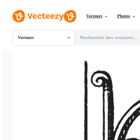
Vecteurs
Photos
Vecteurs
Toutes Images
Photos
PNGs
PSDs
SVGs
Modèles
Vecteurs
Vidéos
Motion graphics
Images Éditoriales
Événements Éditoriaux