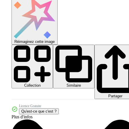
Réimaginez cette image
Collection
Similaire
Partager
Licence Gratuite
Qu'est-ce que c'est ?
Plus d'infos