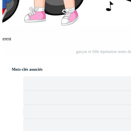
nterest
garçon et fille équitation notes 
Mots-clés associés