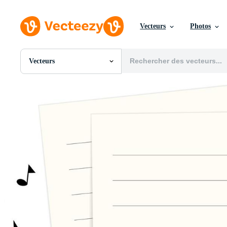
Vecteurs
Photos
Vecteurs
Toutes Images
Photos
PNGs
PSDs
SVGs
Modèles
Vecteurs
Vidéos
Motion graphics
Images Éditoriales
Événements Éditoriaux