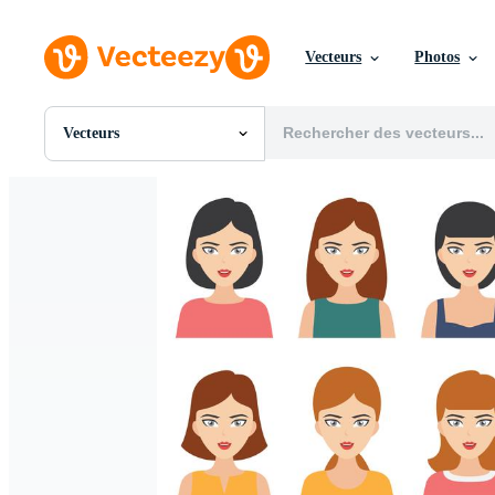
Vecteurs
Photos
Vecteurs
Toutes Images
Photos
PNGs
PSDs
SVGs
Modèles
Vecteurs
Vidéos
Motion graphics
Images Éditoriales
Événements Éditoriaux