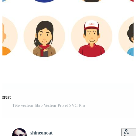
terest
Tête vecteur libre Vecteur Pro et SVG Pro
shineonoat