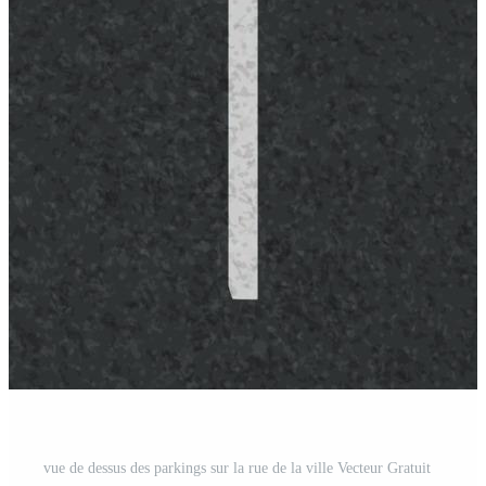
vue de dessus des parkings sur la rue de la ville Vecteur Gratuit