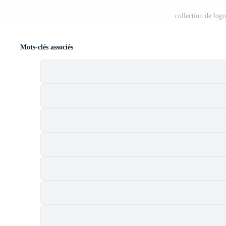
collection de log
Mots-clés associés