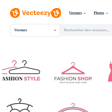
Vecteurs
Photos
Vecteurs
Toutes Images
Photos
PNGs
PSDs
SVGs
Modèles
Vecteurs
Vidéos
Motion graphics
Images Éditoriales
Événements Éditoriaux