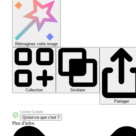
Réimaginez cette image
Collection
Similaire
Partager
Licence Gratuite
Qu'est-ce que c'est ?
Plus d'infos