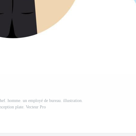
chef. homme. un employé de bureau. illustration.
nception plate. Vecteur Pro