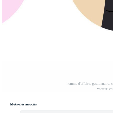
homme d'affaire. gestionnaire. 
vecteur. co
Mots-clés associés