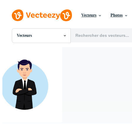
Vecteurs
Photos
Vecteurs
Toutes Images
Photos
PNGs
PSDs
SVGs
Modèles
Vecteurs
Vidéos
Motion graphics
Images Éditoriales
Événements Éditoriaux