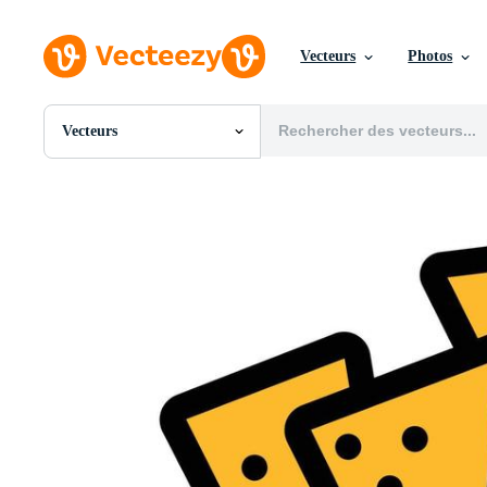
Vecteurs
Photos
Vecteurs
Toutes Images
Photos
PNGs
PSDs
SVGs
Modèles
Vecteurs
Vidéos
Motion graphics
Images Éditoriales
Événements Éditoriaux