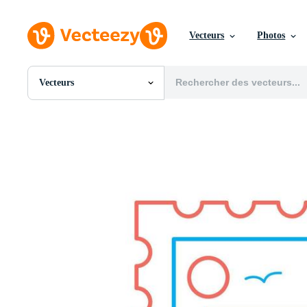
Vecteurs
Photos
Vecteurs
Toutes Images
Photos
PNGs
PSDs
SVGs
Modèles
Vecteurs
Vidéos
Motion graphics
Images Éditoriales
Événements Éditoriaux