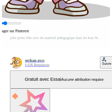
rtager sur Pinterest
jolie petite fille avec du matériel pédagogique dans les bras Vecteur Pro
serkan avcı
Suivre
6 636 Ressources
Gratuit avec Essai
Aucune attribution requise