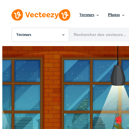
Vecteurs
Photos
Vecteurs
Toutes Images
Photos
PNGs
PSDs
SVGs
Modèles
Vecteurs
Vidéos
Motion graphics
Images Éditoriales
Événements Éditoriaux