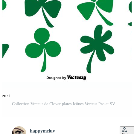
terest
Collection Vecteur de Clover plates Icônes Vecteur Pro et SVG Pro
happymeluv