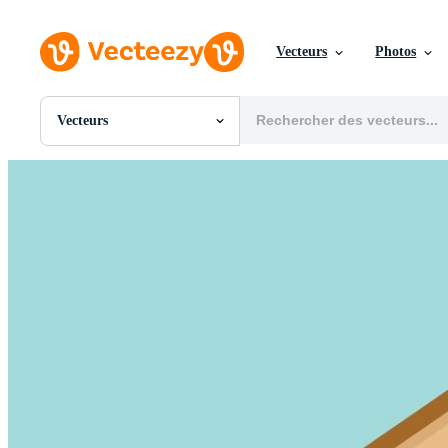
Vecteurs
Photos
Vecteurs
Toutes Images
Photos
PNGs
PSDs
SVGs
Modèles
Vecteurs
Vidéos
Motion graphics
Images Éditoriales
Événements Éditoriaux