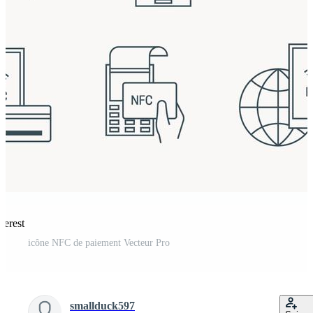
terest
icône NFC de paiement Vecteur Pro
smallduck597