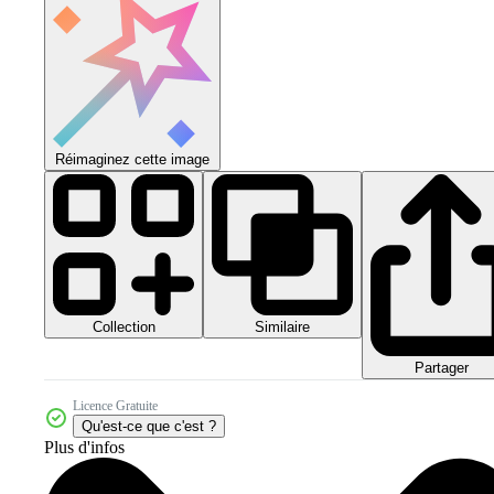
Réimaginez cette image
Collection
Similaire
Partager
Licence Gratuite
Qu'est-ce que c'est ?
Plus d'infos