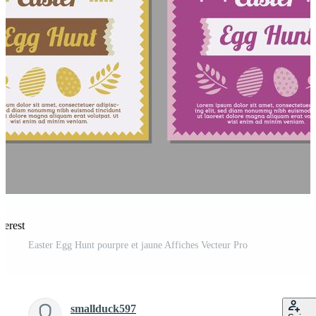
terest
Easter Egg Hunt pourpre et jaune Affiches Vecteur Pro
smallduck597