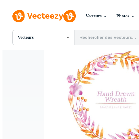
Vecteurs
Photos
Vecteurs
Toutes Images
Photos
PNGs
PSDs
SVGs
Modèles
Vecteurs
Vidéos
Motion graphics
Images Éditoriales
Événements Éditoriaux