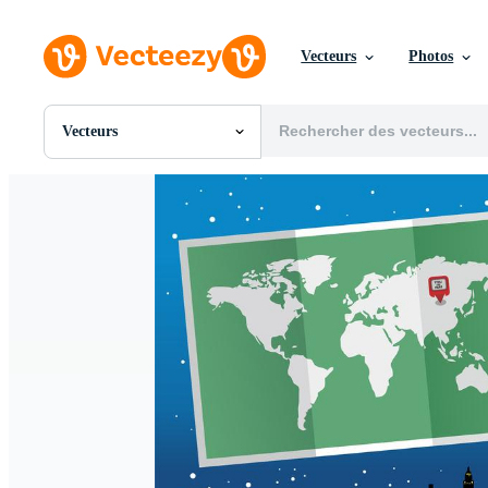
Vecteurs
Photos
Vecteurs
Toutes Images
Photos
PNGs
PSDs
SVGs
Modèles
Vecteurs
Vidéos
Motion graphics
Images Éditoriales
Événements Éditoriaux