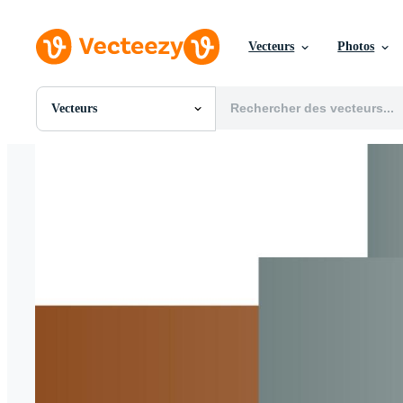
Vecteurs
Photos
Vecteurs
Toutes Images
Photos
PNGs
PSDs
SVGs
Modèles
Vecteurs
Vidéos
Motion graphics
Images Éditoriales
Événements Éditoriaux