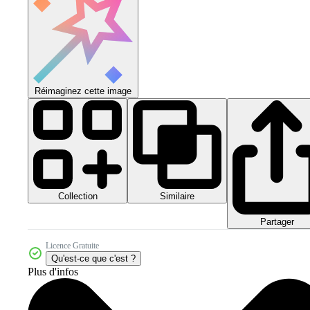
Réimaginez cette image
Collection
Similaire
Partager
Licence Gratuite
Qu'est-ce que c'est ?
Plus d'infos