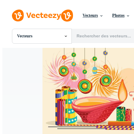
Vecteurs
Photos
Vecteurs
Toutes Images
Photos
PNGs
PSDs
SVGs
Modèles
Vecteurs
Vidéos
Motion graphics
Images Éditoriales
Événements Éditoriaux