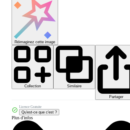
Réimaginez cette image
Collection
Similaire
Partager
Licence Gratuite
Qu'est-ce que c'est ?
Plus d'infos