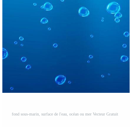
fond sous-marin, surface de l'eau, océan ou mer Vecteur Gratuit