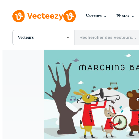
Vecteurs
Photos
Vecteurs
Toutes Images
Photos
PNGs
PSDs
SVGs
Modèles
Vecteurs
Vidéos
Motion graphics
Images Éditoriales
Événements Éditoriaux