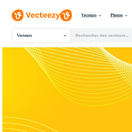
Vecteurs
Photos
Vecteurs
Toutes Images
Photos
PNGs
PSDs
SVGs
Modèles
Vecteurs
Vidéos
Motion graphics
Images Éditoriales
Événements Éditoriaux