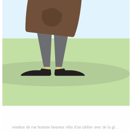
vendeur de rue homme heureux vêtu d'un tablier avec de la glace et le chariot au parc public. concept de petite entreprise et de restauration rapide. Vecteur Pro