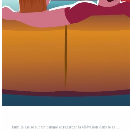
famille assise sur un canapé et regarder la télévision dans le salon Vecteur Gratuit