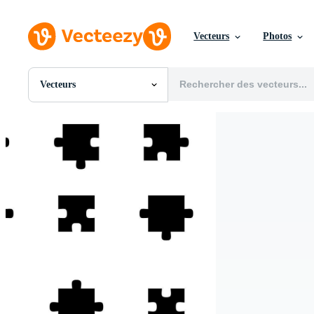
Vecteurs
Photos
Vecteurs
Toutes Images
Photos
PNGs
PSDs
SVGs
Modèles
Vecteurs
Vidéos
Motion graphics
Images Éditoriales
Événements Éditoriaux