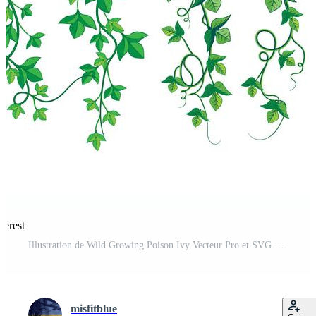
terest
Illustration de Wild Growing Poison Ivy Vecteur Pro et SVG Pro
misfitblue