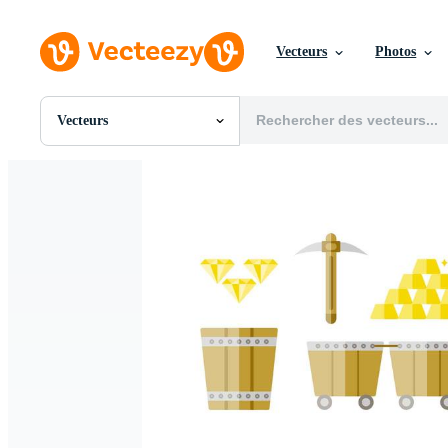
Vecteurs
Photos
Vecteurs
Toutes Images
Photos
PNGs
PSDs
SVGs
Modèles
Vecteurs
Vidéos
Motion graphics
Images Éditoriales
Événements Éditoriaux