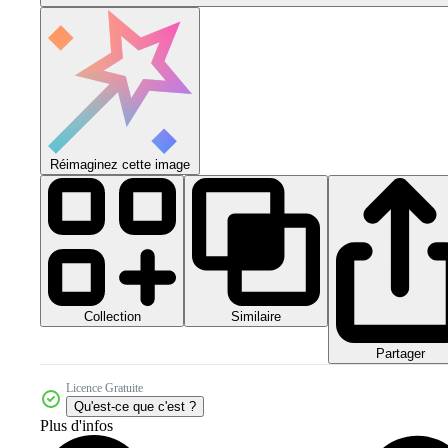
Réimaginez cette image
Collection
Similaire
Partager
Licence Gratuite
Qu'est-ce que c'est ?
Plus d'infos