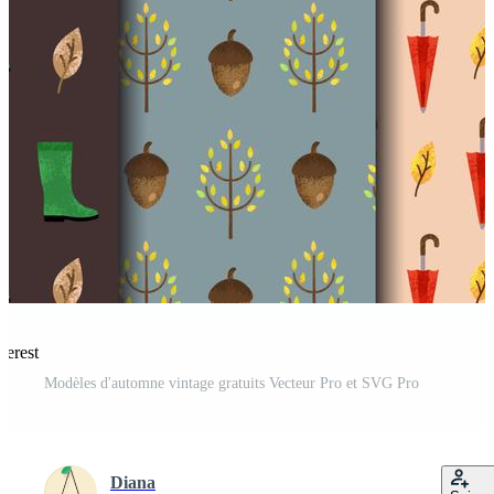
terest
Modèles d'automne vintage gratuits Vecteur Pro et SVG Pro
Diana