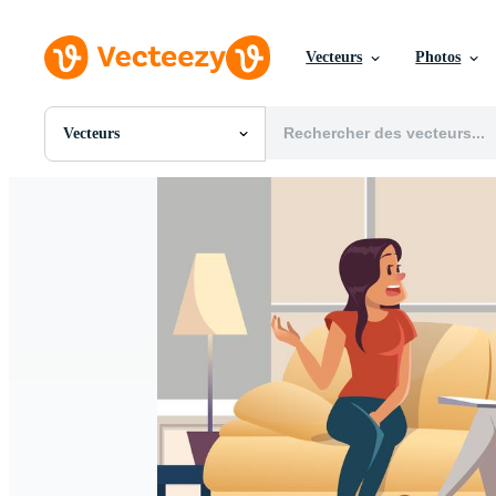
Vecteurs
Photos
Vecteurs
Toutes Images
Photos
PNGs
PSDs
SVGs
Modèles
Vecteurs
Vidéos
Motion graphics
Images Éditoriales
Événements Éditoriaux